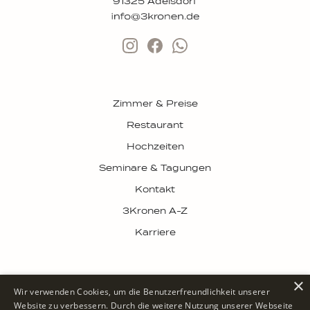
91325 Adelsdorf
Zimmer & Preise
Restaurant
Hochzeiten
Seminare & Tagungen
Kontakt
3Kronen A-Z
Karriere
×
Datenschutz
Impressum
Wir verwenden Cookies, um die Benutzerfreundlichkeit unserer
Website zu verbessern. Durch die weitere Nutzung unserer Webseite
AGB
Cookie-Einstellungen