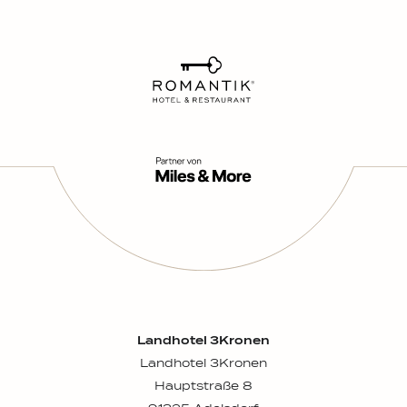
engagierten Team entwickeln wir uns
stetig weiter und schaffen
unvergessliche Erlebnisse für unsere
Gäste.
Interesse?
Sende uns Deine Bewerbung per E-Mail
und werde Teil eines motivierten Teams,
das Dich in Deiner beruflichen
Entwicklung unterstützt. Wir freuen uns
auf Deine Ideen und Deine Energie! 😊
Landhotel 3Kronen
Landhotel 3Kronen
Hauptstraße 8